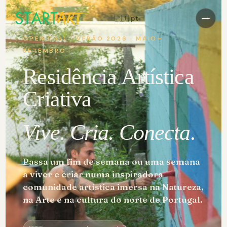
Explora a Residência→
🇵🇹 pt
▾
Reservar
OPEN CALL · VERÃO 2026 · MAIO–
SETEMBRO
Residência Artística
+351 912 880 303
marketing@startartresidency.com
Criativa
@startartresidency
Vive. Cria. Conecta.
Passa um fim de semana ou uma semana
a viver e criar numa inspiradora
comunidade artística imersa na Natureza,
na Arte e na cultura do norte de Portugal.