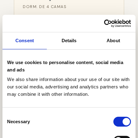
DORM. DE 4 CAMAS
€420+IVA
/ semana
Consent
Details
About
✓ Quarto partilhado pintado à mão
✓ Acesso diário ao estúdio
✓ Todas as refeições incluídas
We use cookies to personalise content, social media
✓ Rio, piscina, caiaques
and ads
✓ Para artistas entre 21 e 35 anos
We also share information about your use of our site with
our social media, advertising and analytics partners who
Apply for shared →
may combine it with other information.
A MAIS ESCOLHIDA
Consent
Necessary
Selection
Quarto partilhado
DORM. DE 2 CAMAS