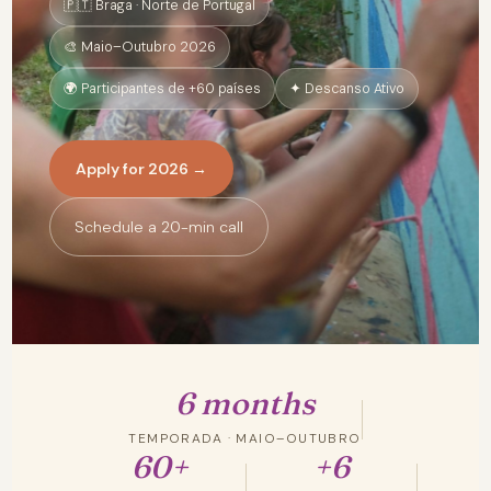
🇵🇹 Braga · Norte de Portugal
🎨 Maio–Outubro 2026
🌍 Participantes de +60 países
✦ Descanso Ativo
Apply for 2026 →
Schedule a 20-min call
6 months
TEMPORADA · MAIO–OUTUBRO
60+
+6