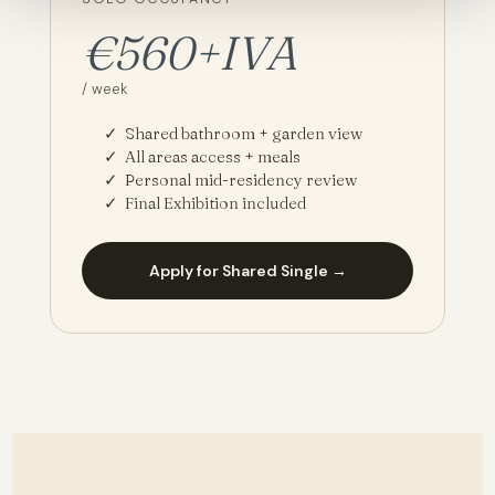
€560+IVA
/ week
✓ Shared bathroom + garden view
✓ All areas access + meals
✓ Personal mid-residency review
✓ Final Exhibition included
Apply for Shared Single →