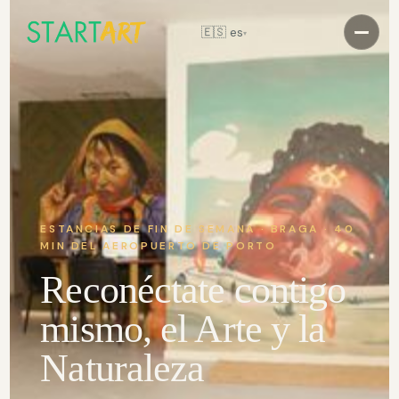
Explora la Residencia→
🇪🇸 es
▾
Reservar
+351 912 880 303
marketing@startartresidency.com
@startartresidency
ESTANCIAS DE FIN DE SEMANA · BRAGA · 40
MIN DEL AEROPUERTO DE PORTO
Reconéctate contigo
mismo, el Arte y la
Naturaleza