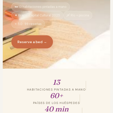
🛏️ 13 habitaciones pintadas a mano
✦ Braga · Capital Cultural 2025
🛶 Río + piscina
⭐ 5.0 · 99 reseñas
Reserve a bed →
13
HABITACIONES PINTADAS A MANO
60+
PAÍSES DE LOS HUÉSPEDES
40 min