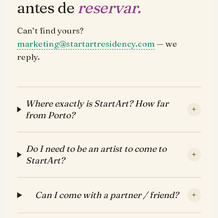
antes de
reservar.
Can’t find yours?
marketing@startartresidency.com
— we
reply.
Where exactly is StartArt? How far
+
from Porto?
Do I need to be an artist to come to
+
StartArt?
Can I come with a partner / friend?
+