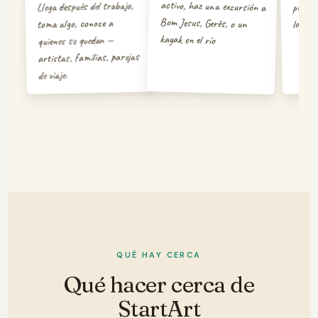
pregun
Llega después del trabajo,
los ar
toma algo, conoce a
kayak en el río
quienes se quedan —
artistas, familias, parejas
de viaje.
QUÉ HAY CERCA
Qué hacer cerca de
StartArt